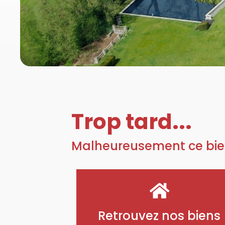
Trop tard...
Malheureusement ce bie
Retrouvez nos biens