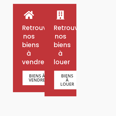
Retrouvez
Retrouvez
nos
nos
biens
biens
à
à
vendre
louer
BIENS À
BIENS
VENDRE
À
LOUER