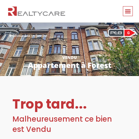
Retour à la recherche
VENDU
Appartement
à
Forest
Trop tard...
Malheureusement ce bien
est Vendu