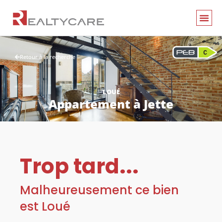
Retour à la recherche
LOUÉ
Appartement
à
Jette
Trop tard...
Malheureusement ce bien
est Loué