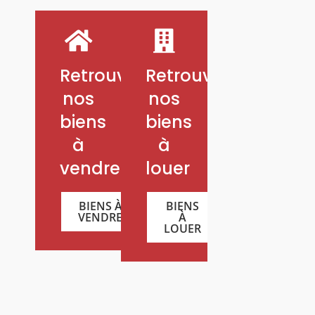
Retrouvez
Retrouvez
nos
nos
biens
biens
à
à
vendre
louer
BIENS À
BIENS
VENDRE
À
LOUER