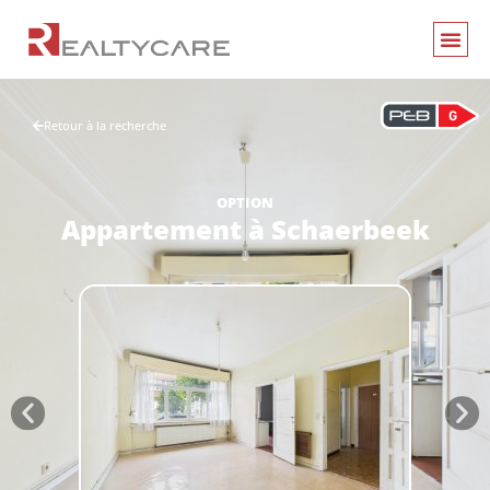
Retour à la recherche
OPTION
Appartement
à
Schaerbeek