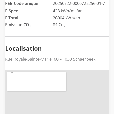
PEB Code unique
20250722-0000722256-01-7
2
E-Spec
423 kWh/m
/an
E Total
26004 kWh/an
Emission CO
84 Co
2
2
Localisation
Rue Royale-Sainte-Marie,
60
– 1030
Schaerbeek