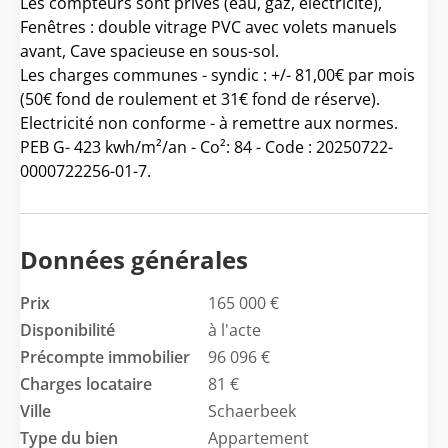
Les compteurs sont privés (eau, gaz, électricité),
Fenêtres : double vitrage PVC avec volets manuels
avant, Cave spacieuse en sous-sol.
Les charges communes - syndic : +/- 81,00€ par mois
(50€ fond de roulement et 31€ fond de réserve).
Electricité non conforme - à remettre aux normes.
PEB G- 423 kwh/m²/an - Co²: 84 - Code : 20250722-
0000722256-01-7.
Données générales
Prix
165 000 €
Disponibilité
à l'acte
Précompte immobilier
96 096 €
Charges locataire
81 €
Ville
Schaerbeek
Type du bien
Appartement