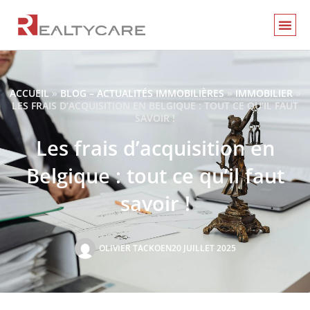
ACCUEIL
»
BLOG – ACTUALITÉS IMMOBILIÈRES
»
IMMOBILIER
»
LES FRAIS D’ACQUISITION EN BELGIQUE : TOUT CE QU’IL FAUT
SAVOIR !
Les frais d’acquisition en
Belgique : tout ce qu’il faut
savoir !
OLIVIER TACKOEN
20 JUILLET 2025