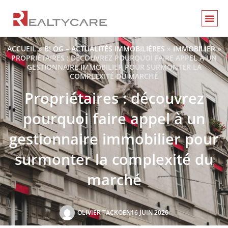
ACCUEIL
»
BLOG – ACTUALITÉS IMMOBILIÈRES
»
IMMOBILIER
»
PROPRIÉTAIRES : DÉCOUVREZ POURQUOI FAIRE APPEL À UN
GESTIONNAIRE IMMOBILIER POUR SURMONTER LA
COMPLEXITÉ DU MARCHÉ
Propriétaires : découvrez
pourquoi faire appel à un
gestionnaire immobilier pour
surmonter la complexité du
marché
OLIVIER TACKOEN
16 JUIN 2026