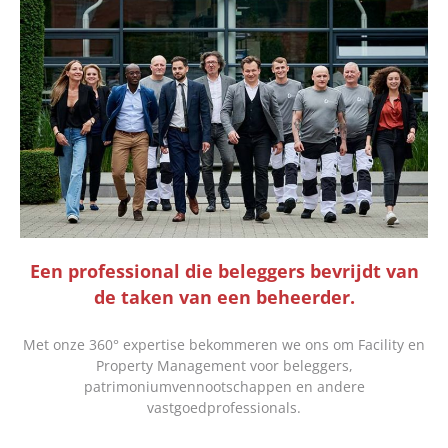
Een professional die beleggers bevrijdt van
de taken van een beheerder.
Met onze 360° expertise bekommeren we ons om Facility en
Property Management voor beleggers,
patrimoniumvennootschappen en andere
vastgoedprofessionals.