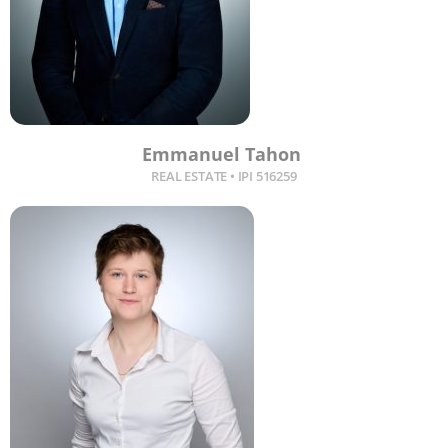
Emmanuel Tahon ​
REAL ESTATE • IPI 516259