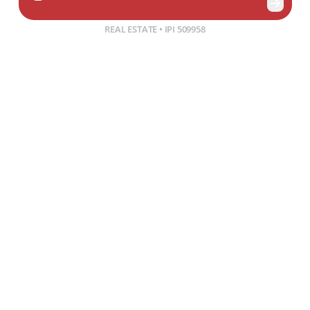
Jean-François Durel
REAL ESTATE • IPI 509958
Charlotte Roux
OFFICE MANAGER