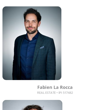
Fabien La Rocca
REAL ESTATE • IPI 517482